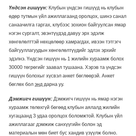
Үндсэн гишүүн:
Клубын үндсэн гишүүд нь клубын
өдөр тутмын үйл ажиллагаанд оролцох, шинэ санал
санаачилга гаргах, клубээс зохион байгуулсан ямар
нэгэн сургалт, эвэнтүүдэд давуу эрх эдэлж
хөнгөлөлттэй нөхцөлөөр хамрагдах, ивээн тэтгэгч
байгууллагуудын хөнгөлөлтүүдийг эдлэх эрхийг
эдэлнэ. Үндсэн гишүүн нь 1 жилийн хураамж болох
30000 төгрөгийг заавал тушаана. Хэрэв та үндсэн
гишүүн болохыг хүсвэл анкет бөглөөрэй. Анкет
бөглөх бол
энд
дарна уу.
Дэмжигч гишүүн:
Дэмжигч гишүүн нь ямар нэгэн
хураамж төлөхгүй бөгөөд клубын аялалд жилийн
хугацаанд 3 удаа оролцох боломжтой. Клубын үйл
ажиллагааг дэмжиж санхүүгийн болон эд
материалын мөн биет бус хандив үзүүлж болно.