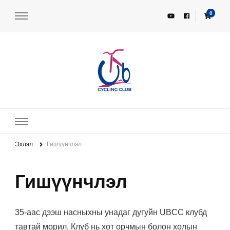
0
UBCC – UB Cycling Club
Унадаг дугуйн клуб
Эхлэл
Гишүүнчлэл
Гишүүнчлэл
35-аас дээш насныхны унадаг дугуйн UBCC клубд
тавтай морил. Клуб нь хот орчмын болон холын