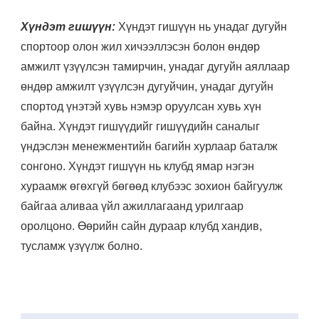
Хүндэт гишүүн:
Хүндэт гишүүн нь унадаг дугуйн
спортоор олон жил хичээллэсэн болон өндөр
амжилт үзүүлсэн тамирчин, унадаг дугуйн аяллаар
өндөр амжилт үзүүлсэн дугуйчин, унадаг дугуйн
спортод үнэтэй хувь нэмэр оруулсан хувь хүн
байна. Хүндэт гишүүдийг гишүүдийн саналыг
үндэслэн менежментийн багийн хурлаар баталж
сонгоно. Хүндэт гишүүн нь клубд ямар нэгэн
хураамж өгөхгүй бөгөөд клубээс зохион байгуулж
байгаа аливаа үйл ажиллагаанд урилгаар
оролцоно. Өөрийн сайн дураар клубд хандив,
тусламж үзүүлж болно.