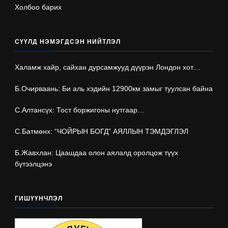
Холбоо барих
СҮҮЛД НЭМЭГДСЭН НИЙТЛЭЛ
Халамж хайр, сайхан дурсамжууд дүүрэн Лондон хот…
Б.Очирваань: Би аль хэдийн 12900км замыг туулсан байна
С.Алтансүх: Тост боржигоны нутгаар…
С.Батмөнх: “ЧОЙРЫН БОГД” АЯЛЛЫН ТЭМДЭГЛЭЛ
Б.Жавхлан: Цаашдаа олон аялалд оролцож түүх
бүтээлцэнэ
ГИШҮҮНЧЛЭЛ