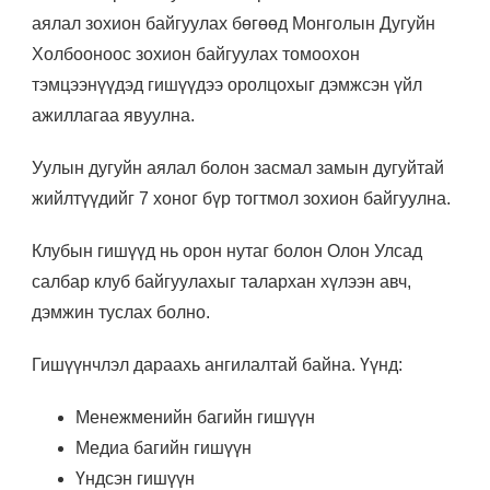
аялал зохион байгуулах бөгөөд Монголын Дугуйн
Холбооноос зохион байгуулах томоохон
тэмцээнүүдэд гишүүдээ оролцохыг дэмжсэн үйл
ажиллагаа явуулна.
Уулын дугуйн аялал болон засмал замын дугуйтай
жийлтүүдийг 7 хоног бүр тогтмол зохион байгуулна.
Клубын гишүүд нь орон нутаг болон Олон Улсад
салбар клуб байгуулахыг талархан хүлээн авч,
дэмжин туслах болно.
Гишүүнчлэл дараахь ангилалтай байна. Үүнд:
Менежменийн багийн гишүүн
Медиа багийн гишүүн
Үндсэн гишүүн