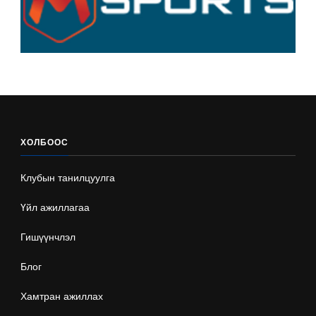
ХОЛБООС
Клубын танилцуулга
Үйл ажиллагаа
Гишүүнчлэл
Блог
Хамтран ажиллах