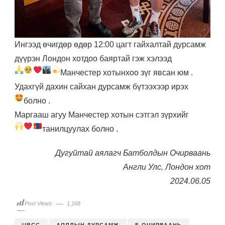
Ингээд өчигдөр өдөр 12:00 цагт гайхалтай дурсамж
дүүрэн Лондон хотдоо баяртай гэж хэлээд
Манчестер хотынхоо зүг явсан юм
.
Удахгүй дахин сайхан дурсамж бүтээхээр ирэх
болно
.
Маргааш агуу Манчестер хотын сэтгэл зүрхийг
танилцуулах болно
.
Дугуйтай аялагч Батболдын Очирваань
Англи Улс, Лондон хот
2024.06.05
Post Views:
1,168