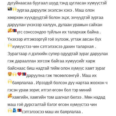
дугуйнаасаа буугаал шууд тэнд цугласан хүмүүстэй
зургаа даруулж эхэлсэн хэхэ
. Маш олон
хөөрхөн хүүхдүүдтэй болон эцэг, эхчүүдтэй зургаа
даруулан үнэхээр халуун, дулаан урамын сайхан
үгс сонссондоо туйлын их талархаж байна
.
Үнэхээр итгэмээргүй гоё хүлээж, угтаж авсан бүх
хүмүүстээ чин сэтгэлээсээ дахин талархая
.
Зурагтаар л дэлхийн супер одуудтай зураг даруулах
гэж дарааллан зогсож байгаа хүмүүсийг харж
байснаас биш надтай тийм олон хүмүүс хамт зураг
даруулна гэж төсөөлсөнгүй
. Маш их
баярлалаа
. Ирээдүй болсон дүү нартаа жоохон ч
гэсэн урам зориг, итгэл өгсөн бол тэр миний
хамгийн, хамгийн том шагнал билээ
. Мөн надад
маш гоё дурсгалтай бэлэг өгсөн хүмүүстээ чин
сэтгэлээсээ маш их баярлалаа
.