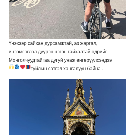
Үнэхээр сайхан дурсамжтай, аз жаргал,
инээмсэглэл дүүрэн нэгэн гайхалтай өдрийг
Монголчуудтайгаа дугуй унаж өнгөрүүлсэндээ
туйлын сэтгэл хангалуун байна
.