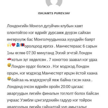
ISHJAMTS PUREVJAV
Лондонгийн Монгол дугуйчин клубын хамт
олонтойгоо нэг өдрийг дурсамж дүүрэн сайхан
өнгөрүүлж бас Монголчуудынхаа хүүхдийн баярт
оролцоод ирлээ
. Манчестераас 6 сарын
1ны өглөө 07:30 минутанд Ээгий эгчтэй Лондон
хотын зүг хөдөлсөн
. 7 хоногтоо заавал нэг удаа
Лондон ордог болжээ
. Нэг мэдэхэд Лондон
орцон, нэг мэдэхэд Манчестерт ирцэн ёстой хаана
байгаа нь мэдэгдэхгүй явж байна гэсэн хаха
.
Лондонд очсон өдрийн оройн 20:00 цагаас
аваргуудын лигийн финалын тоглолт болох байсан
учраас Уэмбли цэнгэлдэхийн гадуур нэг тойрон
аваргуудын лигийн гайхалтай уур амьсгалыг