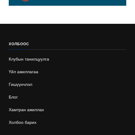
ХОЛБООС
Клубын танилцуулга
Үйл ажиллагаа
Гишүүнчлэл
Блог
Хамтран ажиллах
Холбоо барих