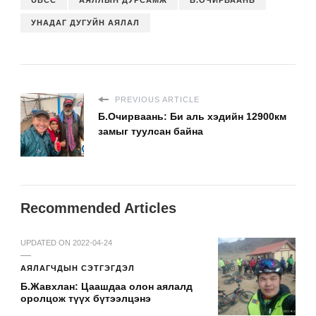
UBCC
АЯЛЛЫН ДУРСАМЖ
Б.ОЧИРВААНЬ
УНАДАГ ДУГУЙН АЯЛАЛ
PREVIOUS ARTICLE
Б.Очирваань: Би аль хэдийн 12900км
замыг туулсан байна
Recommended Articles
UPDATED ON
2022-04-24
АЯЛАГЧДЫН СЭТГЭГДЭЛ
Б.Жавхлан: Цаашдаа олон аялалд
оролцож түүх бүтээлцэнэ