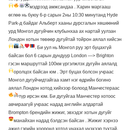
мэдрээд амжсандаа
. Харин маргааш
өглөө нь буюу 6-р сарын 2ны 10:30 минутанд Hyde
Park-д байдаг Альберт хааны дурсгалын хөшөөний
урд Монгол дугуйчин клубынхаа ах нартай уулзан
Лондон хотын төвөөр дугуйтай тойрон аялал хийсэн
. Би уул нь Монгол руу эрт буцахгүй
байсан бол 6 сарын дундуур London —> Brighton
гэсэн маршруттай 100км үргэлжлэх дугуйн аялалд
оролцох байсан юм
. Эрт буцах болсон учраас
Монгол дугуйчидтайгаа хамт нэг өдрийн богино
аялал Лондон хотод хийхээр болоод Манчестераас
түр ирсэн юм
. Би дугуйгаа Манчестер хотоос
авчираагүй учраас надад английн алдартай
Brompton брендийн жижиг, эвхэдэг хотын дугуйг
манайхан надад бэлдсэн байсан
. Жижиг хэрнээ
ажил гэрийн хооронд хотод унахад үнэхээр тухтай,