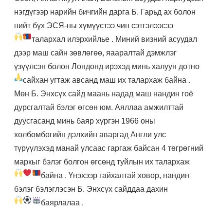
нэгдүгээр нарийн бичгийн дарга Б. Гарьд ах болон
нийт бүх ЭСЯ-ны хүмүүстээ чин сэтгэлээсээ
талархал илэрхийлье
. Миний визний асуудал
дээр маш сайн зөвлөгөө, яааралтай дэмжлэг
үзүүлсэн болон Лондонд ирэхэд минь халуун дотно
сайхан угтаж авсанд маш их талархаж байна
.
Мөн Б. Энхсүх сайд маань надад маш нандин гоё
дурсгалтай бэлэг өгсөн юм. Аяллаа амжилттай
дуусгасанд минь баяр хүргэн 1966 оны
хөлбөмбөгийн дэлхийн аваргад Англи улс
түрүүлэхэд манай улсаас гаргаж байсан 4 төгрөгний
маркыг бэлэг болгон өгсөнд туйлын их талархаж
байна
. Үнэхээр гайхалтай ховор, нандин
бэлэг бэлэглэсэн Б. Энхсүх сайддаа дахин
баярлалаа
.