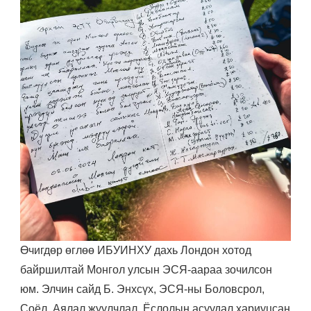
Өчигдөр өглөө ИБУИНХУ дахь Лондон хотод
байршилтай Монгол улсын ЭСЯ-аараа зочилсон
юм. Элчин сайд Б. Энхсүх, ЭСЯ-ны Боловсрол,
Соёл, Аялал жуулчлал, Ёслолын асуудал хариуцсан