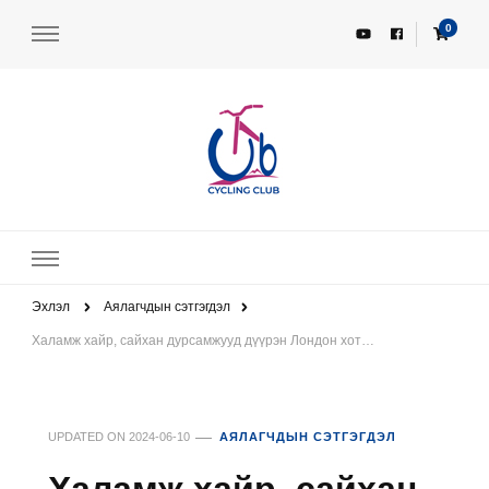
0
UBCC – UB Cycling Club
Унадаг дугуйн клуб
Эхлэл
Аялагчдын сэтгэгдэл
Халамж хайр, сайхан дурсамжууд дүүрэн Лондон хот…
UPDATED ON
2024-06-10
АЯЛАГЧДЫН СЭТГЭГДЭЛ
Халамж хайр, сайхан