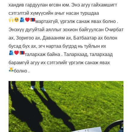
хандив гардуулан өгсөн юм. Энэ агуу гайхамшигт
сэтгэлтэй хүмүүсийн ачыг насан туршдаа
мартахгүй, үргэлж санаж явах болно
.
Энэхүү дугуйтай аяллыг зохион байгуулсан Очирбат
ах, Зоригоо ах, Давааням ах, Батбаатар ах болон
бусад бүх ах, эгч нартаа бүгдэд нь туйлын их
талархаж байна
. Талархаад, талархаад
барамгүй агуу их сэтгэлийг үргэлж санаж явах
болно
.