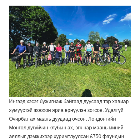
Ингээд хэсэг бужигнаж байгаад дуусаад тэр хавиар
хүмүүстэй жоохон яриа өрнүүлэн зогсов. Удалгүй
Очирбат ах маань дуудаад очсон, Лондонгийн
Монгол дугуйчин клубын ах, эгч нар маань миний
аяллыг дэмжихээр хуримтлуулсан £750 фаундын