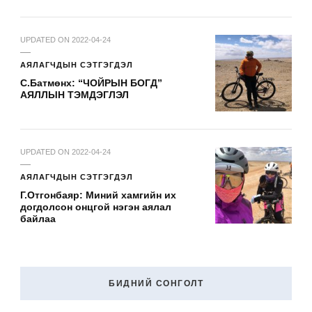
UPDATED ON
2022-04-24
АЯЛАГЧДЫН СЭТГЭГДЭЛ
С.Батмөнх: “ЧОЙРЫН БОГД”
АЯЛЛЫН ТЭМДЭГЛЭЛ
UPDATED ON
2022-04-24
АЯЛАГЧДЫН СЭТГЭГДЭЛ
Г.Отгонбаяр: Миний хамгийн их
догдолсон онцгой нэгэн аялал
байлаа
БИДНИЙ СОНГОЛТ