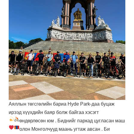
Аяллын төгсгөлийн бариа Hyde Park-даа буцаж
ирээд хүүхдийн баяр болж байгаа хэсэгт
өндөрлөсөн юм
. Биднийг паркад цугласан маш
олон Монголчууд маань угтаж авсан
. Би