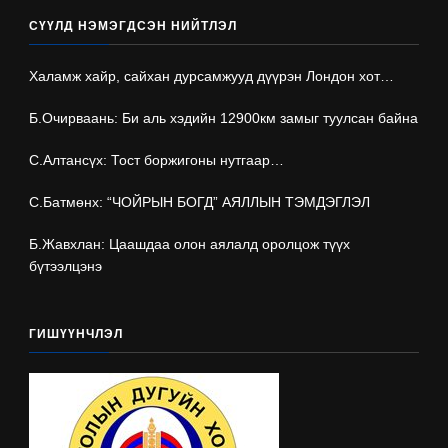
СҮҮЛД НЭМЭГДСЭН НИЙТЛЭЛ
Халамж хайр, сайхан дурсамжууд дүүрэн Лондон хот…
Б.Очирваань: Би аль хэдийн 12900км замыг туулсан байна
С.Алтансүх: Тост боржигоны нутгаар…
С.Батмөнх: “ЧОЙРЫН БОГД” АЯЛЛЫН ТЭМДЭГЛЭЛ
Б.Жавхлан: Цаашдаа олон аялалд оролцож түүх
бүтээлцэнэ
ГИШҮҮНЧЛЭЛ