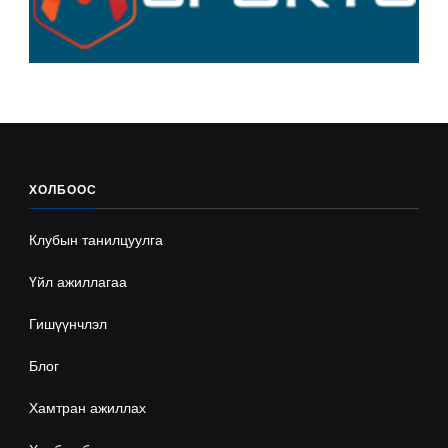
ХОЛБООС
Клубын танилцуулга
Үйл ажиллагаа
Гишүүнчлэл
Блог
Хамтран ажиллах