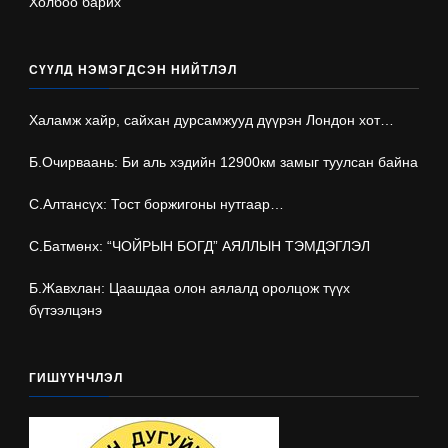
Холбоо барих
СҮҮЛД НЭМЭГДСЭН НИЙТЛЭЛ
Халамж хайр, сайхан дурсамжууд дүүрэн Лондон хот…
Б.Очирваань: Би аль хэдийн 12900км замыг туулсан байна
С.Алтансүх: Тост боржигоны нутгаар…
С.Батмөнх: “ЧОЙРЫН БОГД” АЯЛЛЫН ТЭМДЭГЛЭЛ
Б.Жавхлан: Цаашдаа олон аялалд оролцож түүх
бүтээлцэнэ
ГИШҮҮНЧЛЭЛ