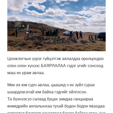
Цоожлогчын үүрэг гүйцэтгэж аялалдаа оролцохдоо
олон олон хүнээс БАЯРЛАЛАА гэдэг үгийг сонсоод
маш их урам авлаа.
Мөн их юм сурч авлаа, цаашид ч их зүйл сурах
шаардлагатай юм байна гэдгийг ойлгосон.
Та бүхнээсээ салаад буцах замдаа ганцаараа
өнөөдрийн аялалынхаа тухай бодон бодон явахдаа