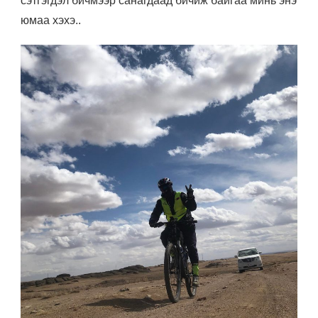
сэтгэгдэл бичмээр санагдаад бичиж байгаа минь энэ
юмаа хэхэ..