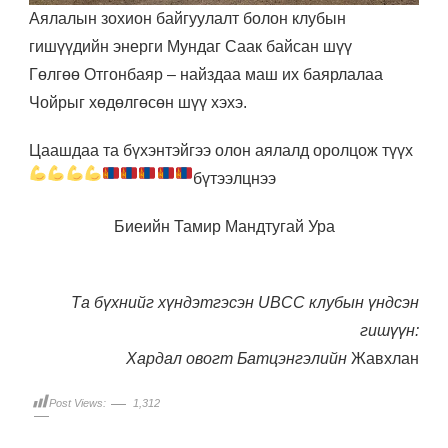
Аялалын зохион байгуулалт болон клубын
гишүүдийн энерги Мундаг Саак байсан шүү
Гөлгөө Отгонбаяр – найздаа маш их баярлалаа
Чойрыг хөдөлгөсөн шүү хэхэ.
Цаашдаа та бүхэнтэйгээ олон аялалд оролцож түүх
бүтээлцнээ
Биеийн Тамир Мандтугай Ура
Та бүхнийг хүндэтгэсэн UBCC клубын үндсэн
гишүүн:
Хардал овогт Батцэнгэлийн
Жавхлан
Post Views:
1,312