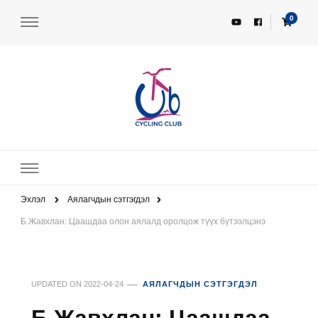
0
UBCC – UB Cycling Club
Унадаг дугуйн клуб
Эхлэл
Аялагчдын сэтгэгдэл
Б.Жавхлан: Цаашдаа олон аялалд оролцож түүх бүтээлцэнэ
UPDATED ON
2022-04-24
АЯЛАГЧДЫН СЭТГЭГДЭЛ
Б.Жавхлан: Цаашдаа