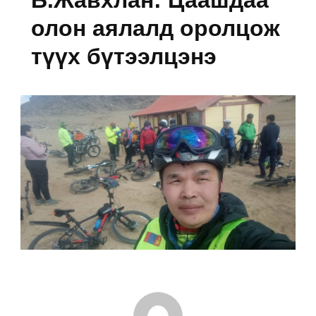
олон аялалд оролцож
түүх бүтээлцэнэ