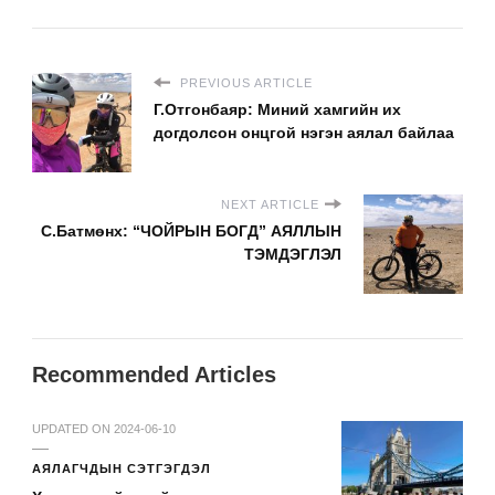
PREVIOUS ARTICLE
Г.Отгонбаяр: Миний хамгийн их
догдолсон онцгой нэгэн аялал байлаа
NEXT ARTICLE
С.Батмөнх: “ЧОЙРЫН БОГД” АЯЛЛЫН
ТЭМДЭГЛЭЛ
Recommended Articles
UPDATED ON
2024-06-10
АЯЛАГЧДЫН СЭТГЭГДЭЛ