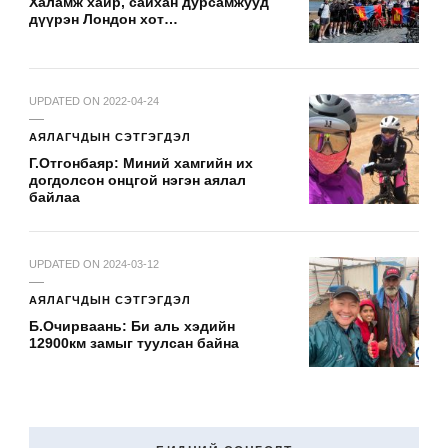
Халамж хайр, сайхан дурсамжууд
дүүрэн Лондон хот…
UPDATED ON
2022-04-24
АЯЛАГЧДЫН СЭТГЭГДЭЛ
Г.Отгонбаяр: Миний хамгийн их
догдолсон онцгой нэгэн аялал
байлаа
UPDATED ON
2024-03-12
АЯЛАГЧДЫН СЭТГЭГДЭЛ
Б.Очирваань: Би аль хэдийн
12900км замыг туулсан байна