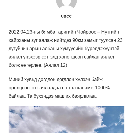
UBCC
2022.04.23-ны бямба гаригийн Чойроос – Нутгийн
хайрханы зүг аялаж нийтдээ 90км замыг туулсан 23
дугуйчин арын албаны хүмүүсийн бүрэлдэхүүнтэй
аялал үнэхээр сэтгэлд хоногшсон сайхан аялал
болж өнгөрлөө. (Аялал 12)
Миний хувьд догдлон догдлон хүлээн байж
оролцсон энэ аялалдаа сэтгэл ханамж 1000%
байлаа. Та бүхэндээ маш их баярлалаа.